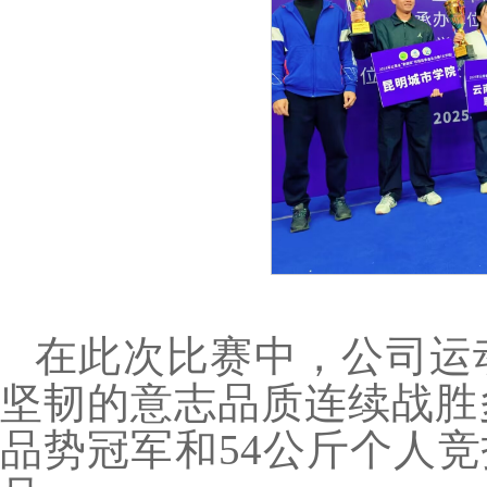
在此次比赛中，公司运
坚韧的意志品质连续战胜
品势冠军和54公斤个人竞