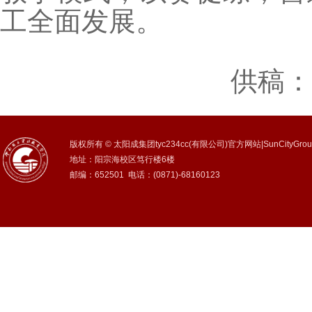
工全面发展。
供稿：
版权所有 © 太阳成集团tyc234cc(有限公司)官方网站|SunCityGrou
地址：阳宗海校区笃行楼6楼
邮编：652501 电话：(0871)-68160123