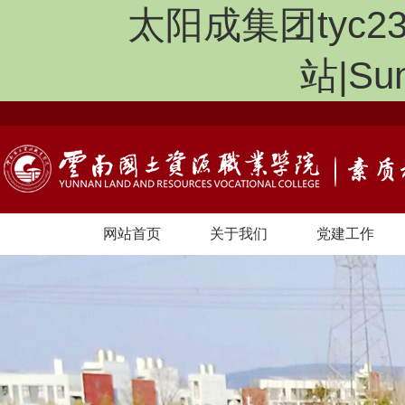
太阳成集团tyc2
站|Sun
网站首页
关于我们
党建工作