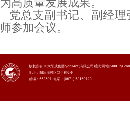
为高质量发展成果。
党总支副书记、副经理
师参加会议。
版权所有 © 太阳成集团tyc234cc(有限公司)官方网站|SunCityGrou
地址：阳宗海校区笃行楼6楼
邮编：652501 电话：(0871)-68160123