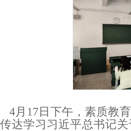
4月17日下午，素质教
传达学习习近平总书记关