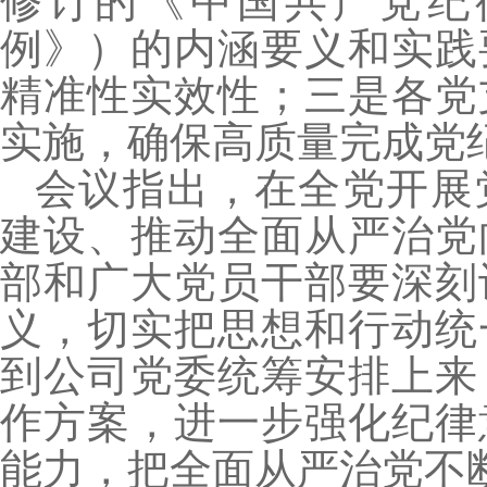
修订的《中国共产党纪
例》）的内涵要义和实践
精准性实效性；三是各党
实施，确保高质量完成党
会议指出，在全党开展
建设、推动全面从严治党
部和广大党员干部要深刻
义，切实把思想和行动统
到公司党委统筹安排上来
作方案，进一步强化纪律
能力，把全面从严治党不