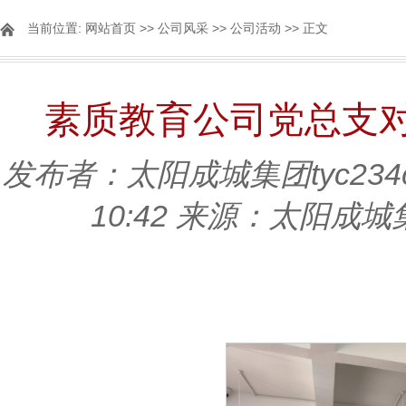
当前位置:
网站首页
>>
公司风采
>>
公司活动
>> 正文
素质教育公司党总支
发布者：太阳成城集团tyc234
10:42
来源：太阳成城集团