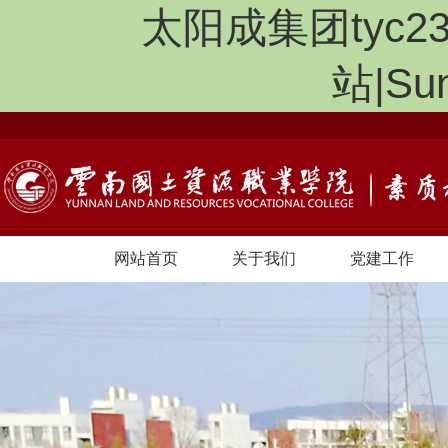
太阳成集团tyc2
站|Sun
网站首页
关于我们
党建工作