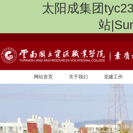
太阳成集团tyc2
站|Sun
网站首页
关于我们
党建工作