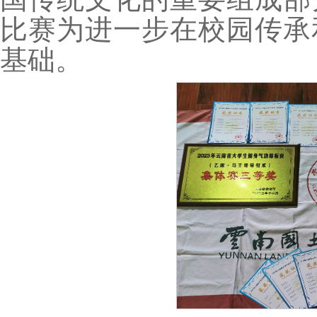
比赛为进一步在校园传承
基础。