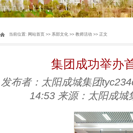
当前位置:
网站首页
>>
系部文化
>>
教师活动
>> 正文
集团成功举办
发布者：太阳成城集团tyc234
14:53
来源：太阳成城集团