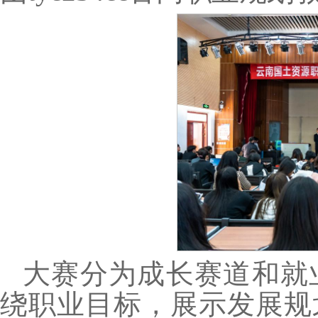
大赛分为成长赛道和就
绕职业目标，展示发展规