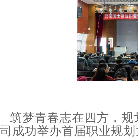
筑梦青春志在四方，规划
司成功举办首届职业规划