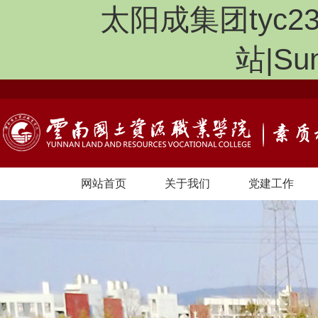
太阳成集团tyc2
站|Sun
网站首页
关于我们
党建工作