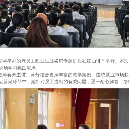
234cc官网举办的老员工职业生涯咨询专题讲座在红山讲堂举行。
，现场学习氛围浓厚。
c官网教师蒋芳主讲。蒋芳结合自身丰富的教学案例，围绕就业市
动答疑环节中，她针对员工提出的有关问题，逐一耐心解答，给