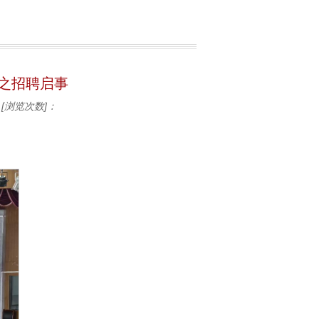
座之招聘启事
网
[浏览次数]：