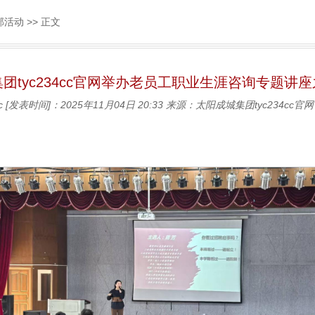
部活动
>> 正文
团tyc234cc官网举办老员工职业生涯咨询专题讲
c
[发表时间]：2025年11月04日 20:33
来源：太阳成城集团tyc234cc官