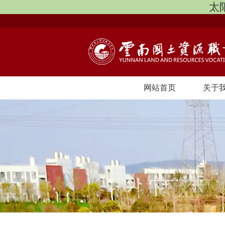
太阳
网站首页
关于