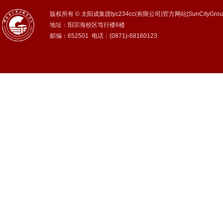
版权所有 © 太阳成集团tyc234cc(有限公司)官方网站|SunCityGrou
地址：阳宗海校区笃行楼6楼
邮编：652501 电话：(0871)-68160123