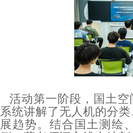
活动第一阶段，国土空
系统讲解了无人机的分类
展趋势。结合国土测绘