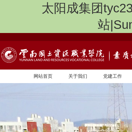
太阳成集团tyc2
站|Sun
网站首页
关于我们
党建工作