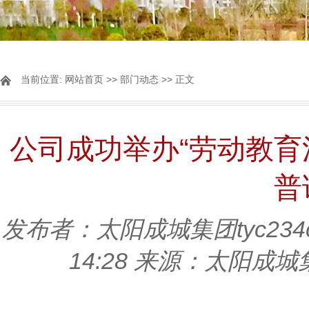
当前位置:
网站首页
>>
部门动态
>> 正文
公司成功举办“劳动教育
普
发布者：太阳成城集团tyc234
14:28
来源：太阳成城集团