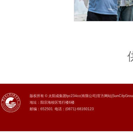
版权所有 © 太阳成集团tyc234cc(有限公司)官方网站|SunCityGrou
地址：阳宗海校区笃行楼6楼
邮编：652501 电话：(0871)-68160123