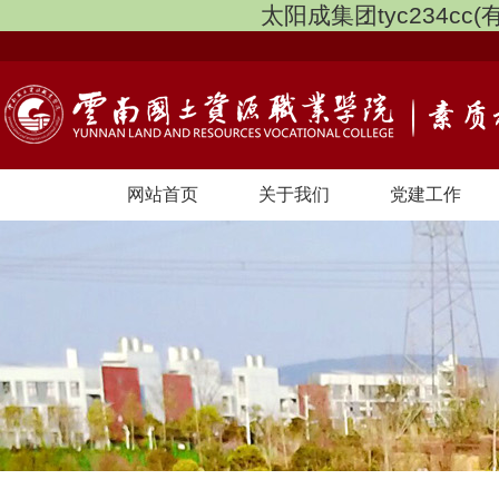
太阳成集团tyc234cc(有
网站首页
关于我们
党建工作