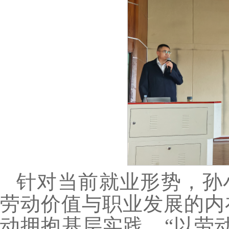
针对当前就业形势，孙
劳动价值与职业发展的内
动拥抱基层实践，“以劳