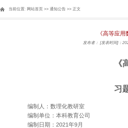
当前位置:
网站首页
>>
通知公告
>> 正文
《高等应用
发布者：
[发表时间]：202
《
习
编制人：数理化教研室
编制单位：本科教育公司
编制日期：2021年9月