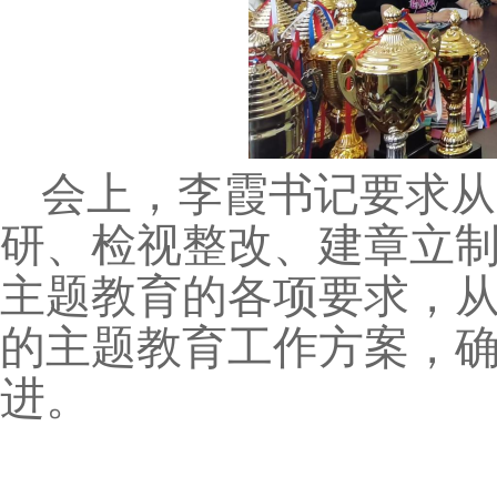
会上，李霞书记要求从
研、检视整改、建章立
主题教育的各项要求，
的主题教育工作方案，
进。