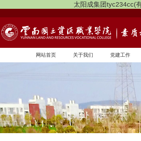
太阳成集团tyc234cc(有
网站首页
关于我们
党建工作