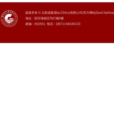
版权所有 © 太阳成集团tyc234cc(有限公司)官方网站|SunCityGrou
地址：阳宗海校区笃行楼6楼
邮编：652501 电话：(0871)-68160123