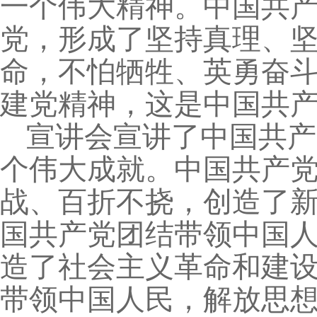
一个伟大精神。中国共
党，形成了坚持真理、
命，不怕牺牲、英勇奋
建党精神，这是中国共
宣讲会宣讲了中国共产
个伟大成就。中国共产
战、百折不挠，创造了
国共产党团结带领中国
造了社会主义革命和建
带领中国人民，解放思