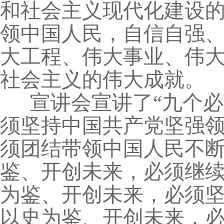
和社会主义现代化建设
领中国人民，自信自强
大工程、伟大事业、伟
社会主义的伟大成就。
宣讲会宣讲了
“九个必
须坚持中国共产党坚强
须团结带领中国人民不
鉴、开创未来，必须继
为鉴、开创未来，必须
以史为鉴、开创未来，