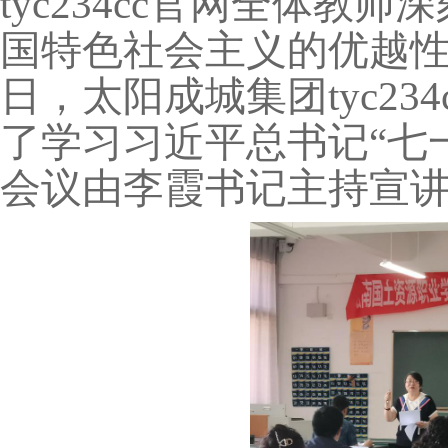
tyc234cc官网全体
国特色社会主义的优越性
日，太阳成城集团tyc23
了学习习近平总书记“七
会议由李霞书记主持宣