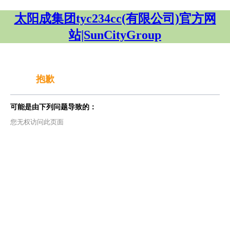
太阳成集团tyc234cc(有限公司)官方网
站|SunCityGroup
抱歉
可能是由下列问题导致的：
您无权访问此页面